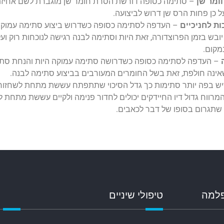
חומר שן
– סתימה כסופה דורשת הסרת חומר שן מוגברת לשם אחיזתה
ל כן פחות הרס שן דרוש לביצועה.
ת לחניכיים
– העדפה לסתימה כסופה כשדרוש ביצוע סתימה עמוקה ה
ובש בזמן הפרוצדורה, זאת היות וסתימה לבנה רגישה לנוכחות רוק וע
מקום.
– העדפה לסתימה כסופה כשדרושה סתימה עמוקה היות והנחת סתימ
שאינה חולפת, זאת בשל החומרים המעורבים בביצוע סתימה לבנה.
יש בפה יותר סתימות כך גדל הסיכוי שתתפתח עששת מתחת לשחזורים
רווח גדול דיו החיידקים יכולים לחדור פנימה ולקיים עששת מתחת ל
שתגרום בסופו של דבר לכאבים.
פלמה
טיפולי שיניים