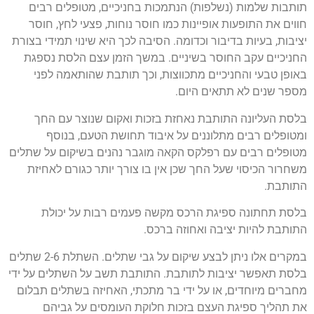
תותבות שלמות (נשלפות) הנתמכות בחניכיים, מטופלים רבים
חווים את התופעות אופיינות כמו חוסר נוחות, פצעי לחץ, חוסר
יציבות, בעיות בדיבור וכדומה. הסיבה לכך היא שינוי תמידי בצורת
החניכיים עקב החוסר בשיניים. במשך הזמן עצם הלסת נספגת
באופן טבעי והחניכיים מתכווצות, וכך תותבת שהותאמה לפני
מספר שנים לא תתאים היום.
בלסת העליונה התותבת נאחזת בזכות ואקום שנוצר עם החך
ומטופלים רבים מתלוננים על איבוד תחושת הטעם, בנוסף
מטופלים רבים עם רפלקס הקאה מוגבר נהנים בשיקום על שתלים
משחרור הכיסוי שעל החך שכן אין בו צורך יותר כגורם לאחיזת
התותבת.
בלסת תחתונה ספיגת הרכס מקשה פעמים רבות על יכולת
התותבת להיות יציבה ואחוזה ברכס.
במקרים אלו ניתן לבצע שיקום על גבי שתלים. השתלת 2-6 שתלים
בלסת תאפשר יציבות לתותבת. התותבת תשב על השתלים על ידי
מחברים מיוחדים, או על ידי בר מתכתי, האחיזה בשתלים תבלום
את תהליך ספיגת העצם בזכות חלוקת העומסים על גביהם