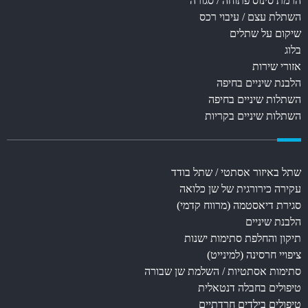
הרמת סינוס פתוחה / סגורה
השתלת עצם / עיבוי רכס
שיקום על שתלים
בלוג
אזורי שירות
הלבנת שיניים בחיפה
השתלות שיניים בחיפה
השתלות שיניים בקריות
שתל באיזור אסתטי / שתל בודד
עקירה כירורגית של שן כלואה
סגירת דיאסטמה (מרווח קדמי)
הלבנת שיניים
תיקון והחלפת סתימות ישנות
ציפויי חרסינה (למינייט)
סתימות אסתטיות / השלמת שן שבורה
טיפולים בחבלה דנטאלית
טיפולים בילדים חרדתיים