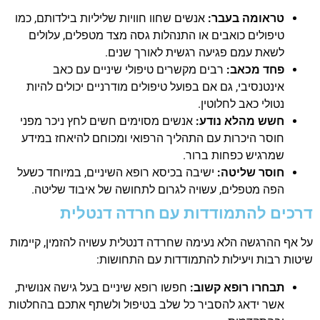
טראומה בעבר:
אנשים שחוו חוויות שליליות בילדותם, כמו
טיפולים כואבים או התנהלות גסה מצד מטפלים, עלולים
לשאת עמם פגיעה רגשית לאורך שנים.
פחד מכאב:
רבים מקשרים טיפולי שיניים עם כאב
אינטנסיבי, גם אם בפועל טיפולים מודרניים יכולים להיות
נטולי כאב לחלוטין.
חשש מהלא נודע:
אנשים מסוימים חשים לחץ ניכר מפני
חוסר היכרות עם התהליך הרפואי ומכוחם להיאחז במידע
שמרגיש כפחות ברור.
חוסר שליטה:
ישיבה בכיסא רופא השיניים, במיוחד כשעל
הפה מטפלים, עשויה לגרום לתחושה של איבוד שליטה.
דרכים להתמודדות עם חרדה דנטלית
על אף ההרגשה הלא נעימה שחרדה דנטלית עשויה להזמין, קיימות
שיטות רבות ויעילות להתמודדות עם התחושות:
תבחרו רופא קשוב:
חפשו רופא שיניים בעל גישה אנושית,
אשר ידאג להסביר כל שלב בטיפול ולשתף אתכם בהחלטות