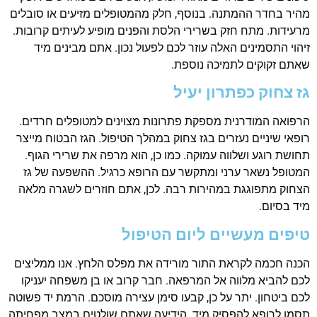
מהיר בחדר ההמתנה. בנוסף, חלק מהמטופלים מזיעים או סובלים
מרעידות. מתח חזק בשרירי הלסת והפנים מופיע לעיתים קרובות.
זיהוי התסמינים האלה עוזר לכם לפעול נכון. אתם מבינים מיד
שאתם זקוקים לתמיכה נוספת.
גז צחוק כפתרון יעיל
הרפואה המודרנית מספקת פתרונות מצוינים למטופלים חרדים.
רופאי שיניים נעזרים בגז צחוק במהלך הטיפול. הגז הבטוח מייצר
תחושת רוגע ושלווה עמוקה. כמו כן, הוא מרפה את שרירי הגוף.
המטופל נשאר ערני ומתקשר עם הרופא כרגיל. ההשפעה של גז
הצחוק מתפוגגת במהירות רבה. לכן, אתם חוזרים לשגרה מלאה
מיד בסיום.
טיפים מעשיים ליום הטיפול
הכנה חכמה לקראת התור מורידה את מפלס הלחץ. אנו ממליצים
לכם להביא מלווה אל המרפאה. חבר קרוב או בן משפחה יעניקו
לכם ביטחון. יתר על כן, קבעו סימן עצירה מוסכם. הרמת יד פשוטה
תסמן לרופא להפסיק מיד. הידיעה שאתם שולטים במצב מפחיתה