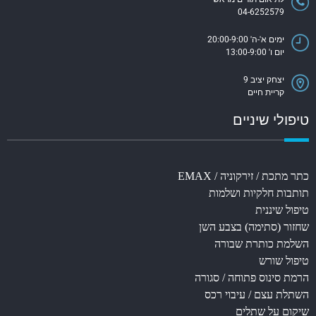
04-6252579
ימים א'-ה' 20:00-9:00
יום ו' 13:00-9:00
יצחק יציב 9
קריית חיים
טיפולי שיניים
כתר מתכת / זירקוניה / EMAX
תותבות חלקיות ושלמות
טיפול שיננית
שחזור (סתימה) בצבע השן
השלמת כותרת שבורה
טיפול שורש
הרמת סינוס פתוחה / סגורה
השתלת עצם / עיבוי רכס
שיקום על שתלים